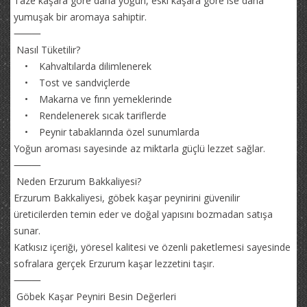
Taze kaşara göre daha yoğun, eski kaşara göre ise daha
yumuşak bir aromaya sahiptir.
⸻
Nasıl Tüketilir?
• Kahvaltılarda dilimlenerek
• Tost ve sandviçlerde
• Makarna ve fırın yemeklerinde
• Rendelenerek sıcak tariflerde
• Peynir tabaklarında özel sunumlarda
Yoğun aroması sayesinde az miktarla güçlü lezzet sağlar.
⸻
Neden Erzurum Bakkaliyesi?
Erzurum Bakkaliyesi, göbek kaşar peynirini güvenilir
üreticilerden temin eder ve doğal yapısını bozmadan satışa
sunar.
Katkısız içeriği, yöresel kalitesi ve özenli paketlemesi sayesinde
sofralara gerçek Erzurum kaşar lezzetini taşır.
⸻
Göbek Kaşar Peyniri Besin Değerleri