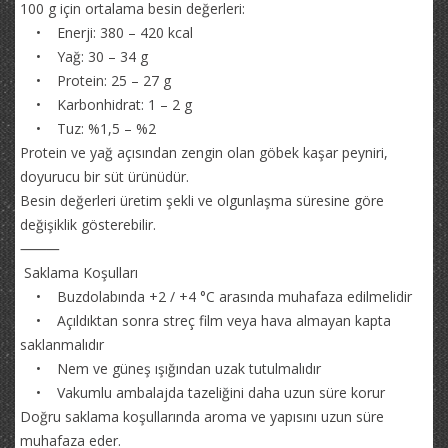
100 g için ortalama besin değerleri:
• Enerji: 380 – 420 kcal
• Yağ: 30 – 34 g
• Protein: 25 – 27 g
• Karbonhidrat: 1 – 2 g
• Tuz: %1,5 – %2
Protein ve yağ açısından zengin olan göbek kaşar peyniri,
doyurucu bir süt ürünüdür.
Besin değerleri üretim şekli ve olgunlaşma süresine göre
değişiklik gösterebilir.
⸻
Saklama Koşulları
• Buzdolabında +2 / +4 °C arasında muhafaza edilmelidir
• Açıldıktan sonra streç film veya hava almayan kapta
saklanmalıdır
• Nem ve güneş ışığından uzak tutulmalıdır
• Vakumlu ambalajda tazeliğini daha uzun süre korur
Doğru saklama koşullarında aroma ve yapısını uzun süre
muhafaza eder.