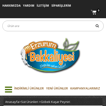
HAKKIMIZDA
YARDIM
İLETİŞİM
SİPARİŞLERİM
0
İNDİRİMLİ ÜRÜNLER
YENİ ÜRÜNLER
KAMPANYALARIMIZ
Anasayfa
>
Süt Ürünleri
>
Göbek Kaşar Peyniri