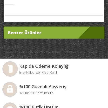
⸻
Benzer Ürünler
Etiketler
Göbek
Göbek Kaşar
Göbek Kaşar Peyniri
Göbek Peyniri
Kaşar
,
,
,
,
,
Kaşar Peyniri
Peyniri
,
,
Kapıda Ödeme Kolaylığı
İster Nakit, İster Kredi Kartı!
%100 Güvenli Alışveriş
128 Bit SSL Sertifikası ile.
%100 Butik Üretim