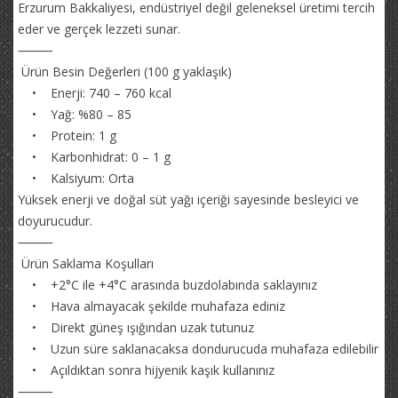
Erzurum Bakkaliyesi, endüstriyel değil geleneksel üretimi tercih
eder ve gerçek lezzeti sunar.
⸻
Ürün Besin Değerleri (100 g yaklaşık)
• Enerji: 740 – 760 kcal
• Yağ: %80 – 85
• Protein: 1 g
• Karbonhidrat: 0 – 1 g
• Kalsiyum: Orta
Yüksek enerji ve doğal süt yağı içeriği sayesinde besleyici ve
doyurucudur.
⸻
Ürün Saklama Koşulları
• +2°C ile +4°C arasında buzdolabında saklayınız
• Hava almayacak şekilde muhafaza ediniz
• Direkt güneş ışığından uzak tutunuz
• Uzun süre saklanacaksa dondurucuda muhafaza edilebilir
• Açıldıktan sonra hijyenik kaşık kullanınız
⸻