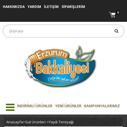
HAKKIMIZDA
YARDIM
İLETİŞİM
SİPARİŞLERİM
0
İNDİRİMLİ ÜRÜNLER
YENİ ÜRÜNLER
KAMPANYALARIMIZ
Anasayfa
>
Süt Ürünleri
>
Yayık Tereyağı