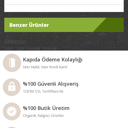
Benzer Ürünler
Etiketler
Yayık
Yayık Tereyağı
Tereyağı
,
,
,
Kapıda Ödeme Kolaylığı
İster Nakit, İster Kredi Kartı!
%100 Güvenli Alışveriş
128 Bit SSL Sertifikası ile.
%100 Butik Üretim
Organik, Katgısız Ürünler.